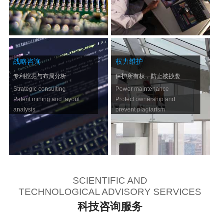
战略咨询
权力维护
专利挖掘与布局分析
保护所有权，防止被抄袭
Strategic consulting
Power maintenance
Patent mining and layout
Protect ownership and
analysis
prevent plagiarism
SCIENTIFIC AND
TECHNOLOGICAL ADVISORY SERVICES
科技咨询服务